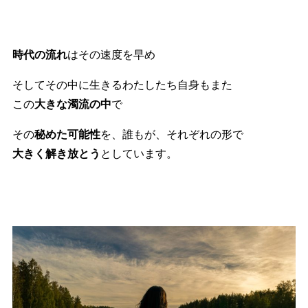
時代の流れ
はその速度を早め
そしてその中に生きるわたしたち自身もまた
この
大きな濁流の中
で
その
秘めた可能性
を、誰もが、それぞれの形で
大きく解き放とう
としています。