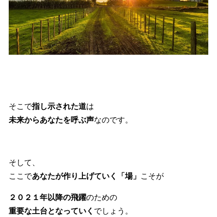
そこで
指し示された道
は
未来からあなたを呼ぶ声
なのです。
そして、
ここで
あなたが作り上げていく「場」
こそが
２０２１年以降の飛躍
のための
重要な土台となっていく
でしょう。