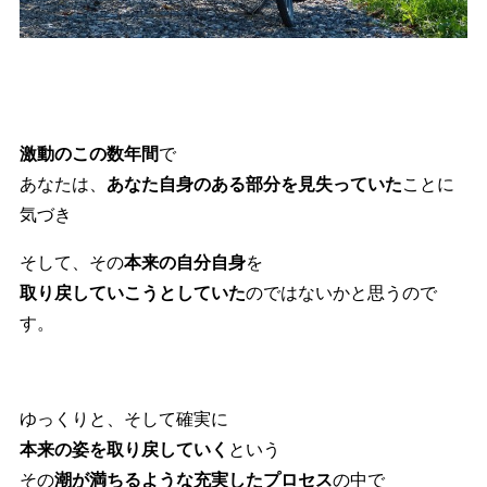
激動のこの数年間
で
あなたは、
あなた自身のある部分を見失っていた
ことに
気づき
そして、その
本来の自分自身
を
取り戻していこうとしていた
のではないかと思うので
す。
ゆっくりと、そして確実に
本来の姿を取り戻していく
という
その
潮が満ちるような充実したプロセス
の中で