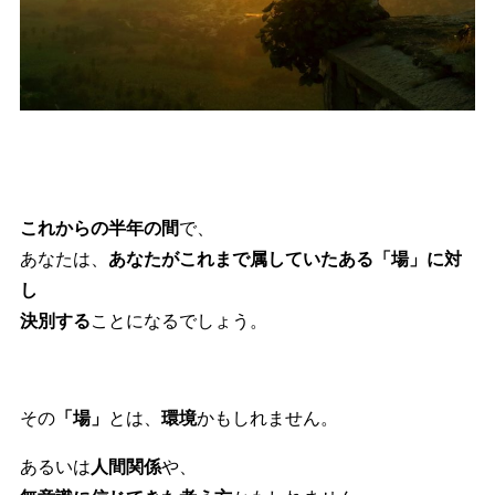
これからの半年の間
で、
あなたは、
あなたがこれまで属していたある「場」に対
し
決別する
ことになるでしょう。
その
「場」
とは、
環境
かもしれません。
あるいは
人間関係
や、