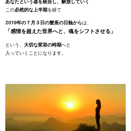
あなたという器を統合し、解放
していく
この
必然的な上半期
を経て
2019年の７月３日の蟹座の日蝕から
は、
「感情を超えた世界へと、魂をシフトさせる」
という、
大切な変容の時期
へと
入っていくことになります。