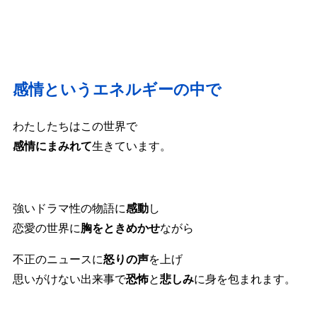
感情というエネルギーの中で
わたしたちはこの世界で
感情にまみれて
生きています。
強いドラマ性の物語に
感動
し
恋愛の世界に
胸をときめかせ
ながら
不正のニュースに
怒りの声
を上げ
思いがけない出来事で
恐怖
と
悲しみ
に身を包まれます。