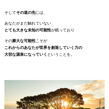
そして
その道の先
には、
あなたがまだ触れていない
とても大きな未知の可能性
が眠っており
その
膨大な可能性
こそが
これからのあなたが世界を創造していく力の
大切な源泉になっていく
ということを。