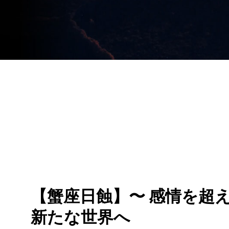
の
目
醒
め
【蟹座日蝕】〜 感情を超
新たな世界へ