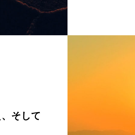
水
瓶
座
入
り】
大
変
動
の
世
界
を
通
え、そして
じ、
魂