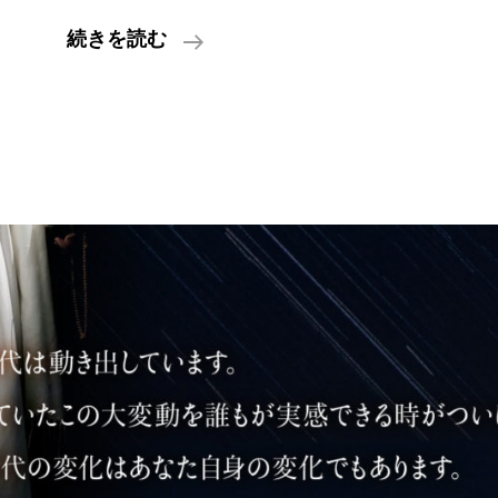
『グ
続きを読む
レ
ー
ト・
シ
フ
ト』
―
人
類
の
覚
醒
と