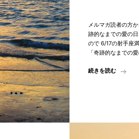
メルマガ読者の方から
跡的なまでの愛の日
ので 6/17の射手
「奇跡的なまでの愛
意
続きを読む
識
に
よ
っ
て
分
か