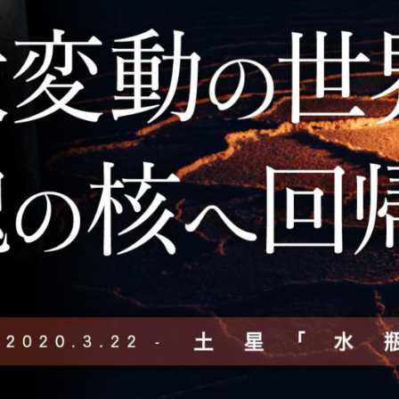
大
転
換
の
は
じ
ま
り、
社
会
的
幻
想
か
ら