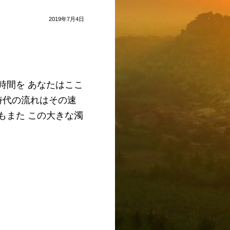
の
2019年7月4日
核
へ
回
帰
す
うこの時間を あなたはここ
る
時代の流れはその速
と
もまた この大きな濁
き