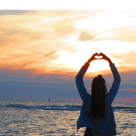
情
を
超
え、
そ
し
て
新
た
な
世
界
へ